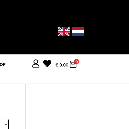


0
OOP
€
0.00