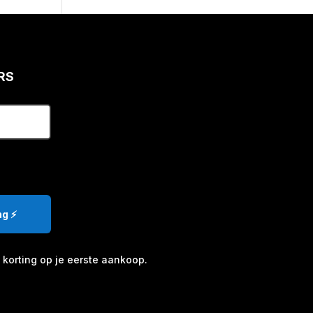
RS
g ⚡️
korting op je eerste aankoop.