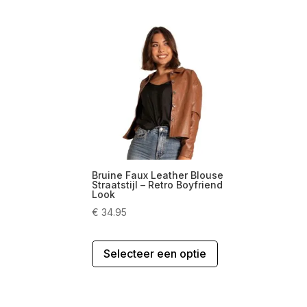
Bruine Faux Leather Blouse
Straatstijl – Retro Boyfriend
Look
€
34.95
Dit
Selecteer een optie
product
heeft
meerdere
variaties.