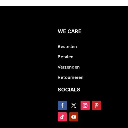
Deze
optie
kan
gekozen
worden
WE CARE
op
de
Bestellen
productpagina
Betalen
Verzenden
Retourneren
SOCIALS