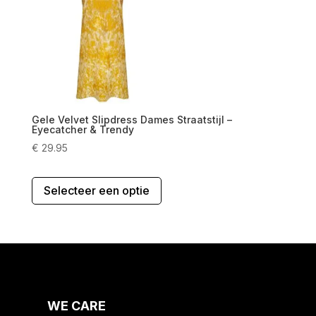
kan
gekozen
worden
op
de
productpagina
Gele Velvet Slipdress Dames Straatstijl –
Eyecatcher & Trendy
€
29.95
Dit
Selecteer een optie
product
heeft
meerdere
variaties.
Deze
optie
kan
gekozen
WE CARE