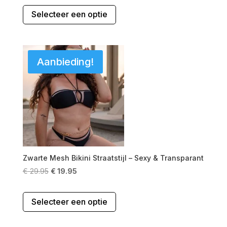
Dit
Selecteer een optie
product
heeft
meerdere
variaties.
Aanbieding!
Deze
optie
kan
gekozen
worden
op
de
productpagina
Zwarte Mesh Bikini Straatstijl – Sexy & Transparant
Oorspronkelijke
Huidige
€
29.95
€
19.95
prijs
prijs
Dit
was:
is:
Selecteer een optie
product
€ 29.95.
€ 19.95.
heeft
meerdere