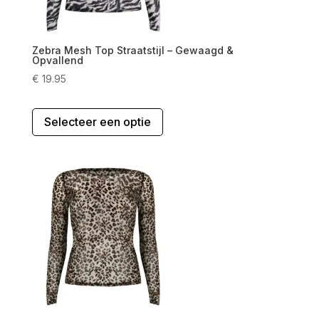
Zebra Mesh Top Straatstijl – Gewaagd &
Opvallend
€
19.95
Dit
Selecteer een optie
product
heeft
meerdere
variaties.
Deze
optie
kan
gekozen
worden
op
de
productpagina