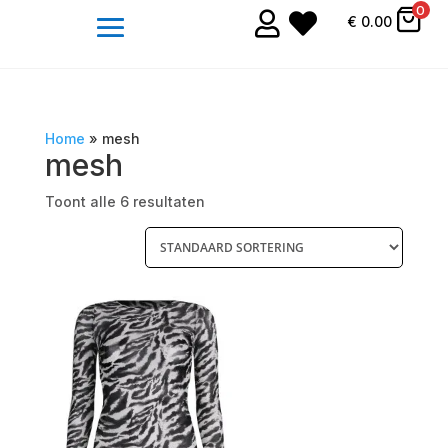
0


€
0.00
Home
»
mesh
mesh
Toont alle 6 resultaten