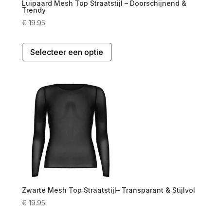
Luipaard Mesh Top Straatstijl – Doorschijnend &
Trendy
€
19.95
Dit
Selecteer een optie
product
heeft
meerdere
variaties.
Deze
optie
kan
gekozen
worden
op
de
productpagina
Zwarte Mesh Top Straatstijl– Transparant & Stijlvol
€
19.95