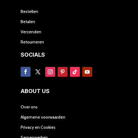
worden
op
Bestellen
de
Betalen
productpagina
Verzenden
Retourneren
SOCIALS
ABOUT US
Over ons
Algemene voorwaarden
Privacy en Cookies
Samenwerken