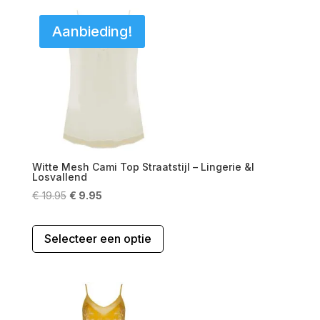
variaties.
Aanbieding!
Deze
optie
kan
gekozen
worden
op
de
productpagina
Witte Mesh Cami Top Straatstijl – Lingerie &l
Losvallend
Oorspronkelijke
Huidige
€
19.95
€
9.95
prijs
prijs
Dit
was:
is:
Selecteer een optie
product
€ 19.95.
€ 9.95.
heeft
meerdere
variaties.
Deze
optie