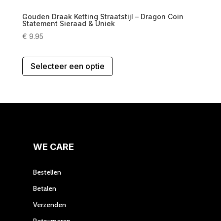
Gouden Draak Ketting Straatstijl – Dragon Coin
Statement Sieraad & Uniek
€
9.95
Dit
Selecteer een optie
product
heeft
meerdere
variaties.
Deze
optie
kan
gekozen
WE CARE
worden
op
Bestellen
de
Betalen
productpagina
Verzenden
Retourneren