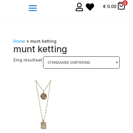
0


€
0.00
Home
»
munt ketting
munt ketting
Enig resultaat