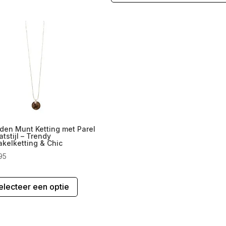
den Munt Ketting met Parel
atstijl – Trendy
kelketting & Chic
95
Dit
electeer een optie
product
heeft
meerdere
variaties.