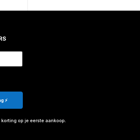
RS
g ⚡️
korting op je eerste aankoop.