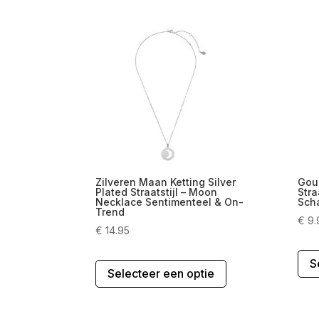
Zilveren Maan Ketting Silver
Gou
Plated Straatstijl – Moon
Stra
Necklace Sentimenteel & On-
Scha
Trend
€
9.
€
14.95
Dit
S
Selecteer een optie
product
heeft
meerdere