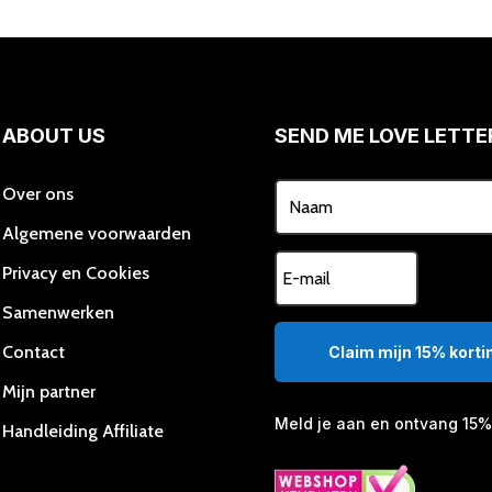
Deze
optie
kan
gekozen
worden
ABOUT US
SEND ME LOVE LETTE
op
de
productpagina
Over ons
Algemene voorwaarden
Privacy en Cookies
Samenwerken
Contact
Claim mijn 15% kortin
Mijn partner
Meld je aan en ontvang 15% 
Handleiding Affiliate