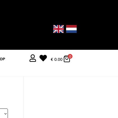


0
OOP
€
0.00