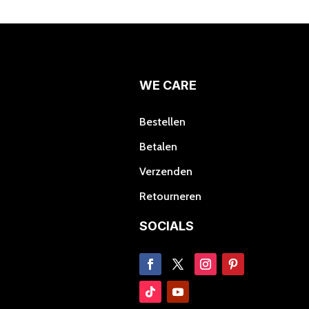
variaties.
Deze
optie
kan
gekozen
worden
WE CARE
op
de
Bestellen
productpagina
Betalen
Verzenden
Retourneren
SOCIALS