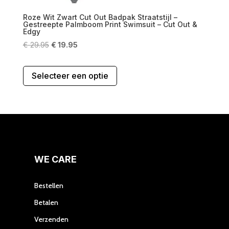
Roze Wit Zwart Cut Out Badpak Straatstijl –
Gestreepte Palmboom Print Swimsuit – Cut Out &
Edgy
Oorspronkelijke
Huidige
€
29.95
€
19.95
prijs
prijs
Dit
was:
is:
Selecteer een optie
product
€ 29.95.
€ 19.95.
heeft
meerdere
variaties.
Deze
optie
kan
gekozen
WE CARE
worden
op
Bestellen
de
Betalen
productpagina
Verzenden