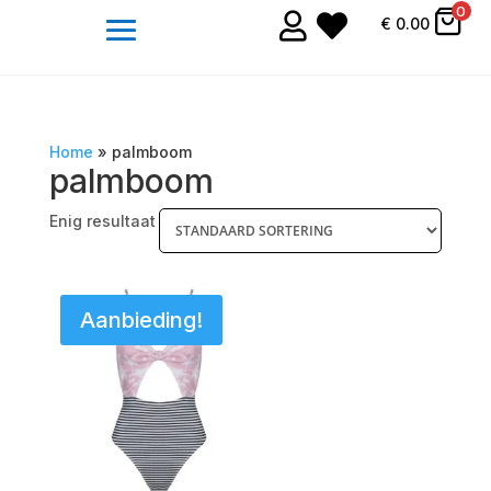
0


€
0.00
Home
»
palmboom
palmboom
Enig resultaat
Aanbieding!