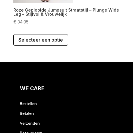
Roze Geplooide Jumpsuit Straatstijl – Plunge Wide
Leg – Stijlvol & Vrouwelijk
€
34.95
Dit
Selecteer een optie
product
heeft
meerdere
variaties.
Deze
optie
kan
gekozen
WE CARE
worden
op
Bestellen
de
Betalen
productpagina
Verzenden
Retourneren