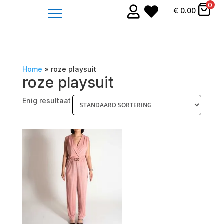
0


€
0.00
Home
»
roze playsuit
roze playsuit
Enig resultaat