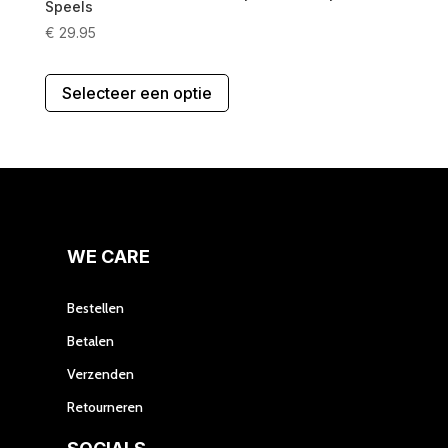
Speels
€
29.95
Dit
Selecteer een optie
product
heeft
meerdere
variaties.
Deze
optie
kan
gekozen
WE CARE
worden
op
Bestellen
de
Betalen
productpagina
Verzenden
Retourneren