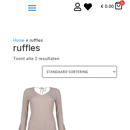
0


€
0.00
Home
»
ruffles
ruffles
Toont alle 2 resultaten