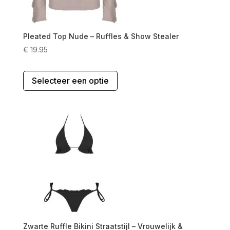
Pleated Top Nude – Ruffles & Show Stealer
€
19.95
Dit
Selecteer een optie
product
heeft
meerdere
variaties.
Deze
optie
kan
gekozen
worden
op
de
productpagina
Zwarte Ruffle Bikini Straatstijl – Vrouwelijk &