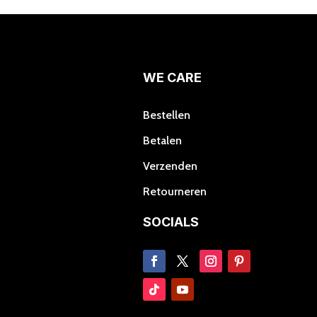
Deze
optie
kan
gekozen
worden
WE CARE
op
de
Bestellen
productpagina
Betalen
Verzenden
Retourneren
SOCIALS