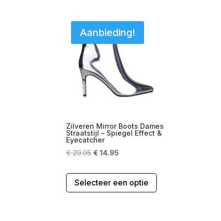
Aanbieding!
Zilveren Mirror Boots Dames
Straatstijl – Spiegel Effect &
Eyecatcher
Oorspronkelijke
Huidige
€
29.95
€
14.95
prijs
prijs
Dit
was:
is:
Selecteer een optie
product
€ 29.95.
€ 14.95.
heeft
meerdere
variaties.