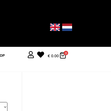


0
OOP
€
0.00