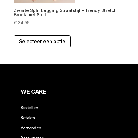
Zwarte Split Legging Straatstijl – Trendy Stretch
Broek met Split
€
34.95
Dit
Selecteer een optie
product
heeft
meerdere
variaties.
Deze
optie
kan
gekozen
WE CARE
worden
op
Bestellen
de
Betalen
productpagina
Verzenden
Retourneren