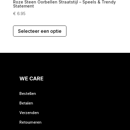
Roze Steen Oorbellen Straatstijl – Speels & Trendy
Statement
€
6.95
Dit
Selecteer een optie
product
heeft
meerdere
variaties.
Deze
optie
kan
gekozen
WE CARE
worden
op
Bestellen
de
Betalen
productpagina
Verzenden
Retourneren