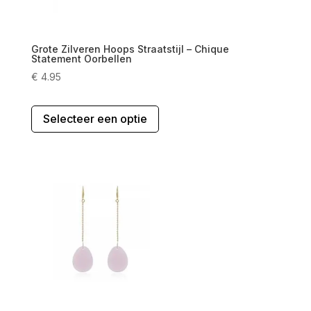
Grote Zilveren Hoops Straatstijl – Chique
Statement Oorbellen
€
4.95
Dit
Selecteer een optie
product
heeft
meerdere
variaties.
Deze
optie
kan
gekozen
worden
op
de
productpagina