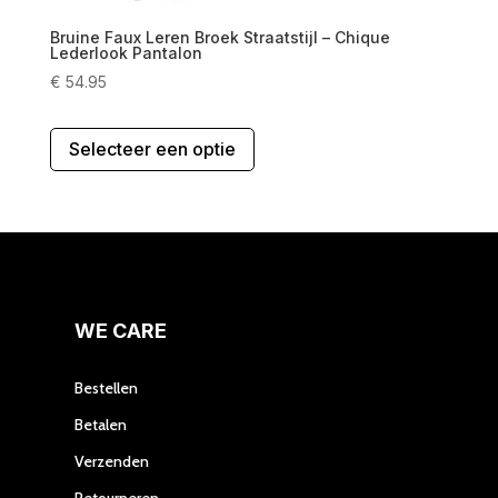
Bruine Faux Leren Broek Straatstijl – Chique
Lederlook Pantalon
€
54.95
Dit
Selecteer een optie
product
heeft
meerdere
variaties.
Deze
optie
kan
gekozen
WE CARE
worden
op
Bestellen
de
Betalen
productpagina
Verzenden
Retourneren