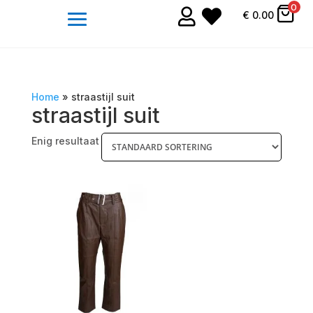
0


€
0.00
Home
»
straastijl suit
straastijl suit
Enig resultaat