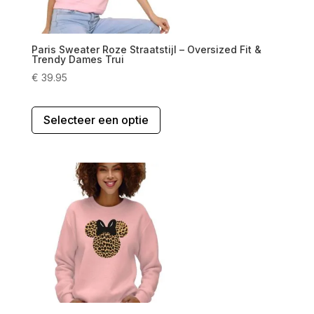
Paris Sweater Roze Straatstijl – Oversized Fit &
Trendy Dames Trui
€
39.95
Dit
Selecteer een optie
product
heeft
meerdere
variaties.
Deze
optie
kan
gekozen
worden
op
de
productpagina