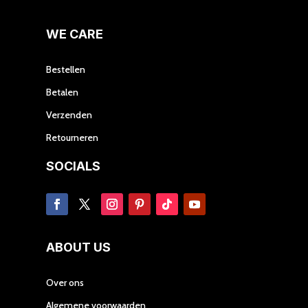
kan
gekozen
WE CARE
worden
op
Bestellen
de
Betalen
productpagina
Verzenden
Retourneren
SOCIALS
ABOUT US
Over ons
Algemene voorwaarden