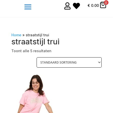
0


€
0.00
Home
»
straatstijl trui
straatstijl trui
Toont alle 5 resultaten