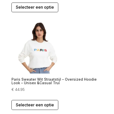
Dit
Selecteer een optie
product
heeft
meerdere
variaties.
Deze
optie
kan
gekozen
worden
op
de
productpagina
Paris Sweater Wit Straatstijl – Oversized Hoodie
Look – Unisex &Casual Trui
€
44.95
Dit
Selecteer een optie
product
heeft