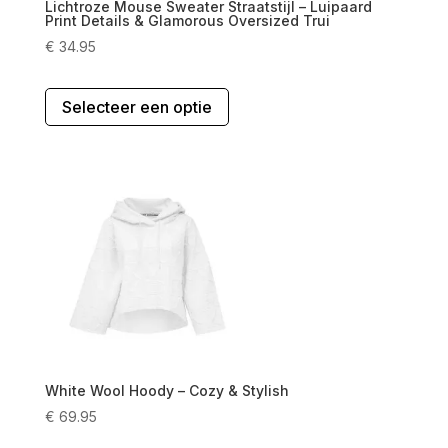
Lichtroze Mouse Sweater Straatstijl – Luipaard
Print Details & Glamorous Oversized Trui
€
34.95
Dit
Selecteer een optie
product
heeft
meerdere
variaties.
Deze
optie
kan
gekozen
worden
op
de
productpagina
White Wool Hoody – Cozy & Stylish
€
69.95