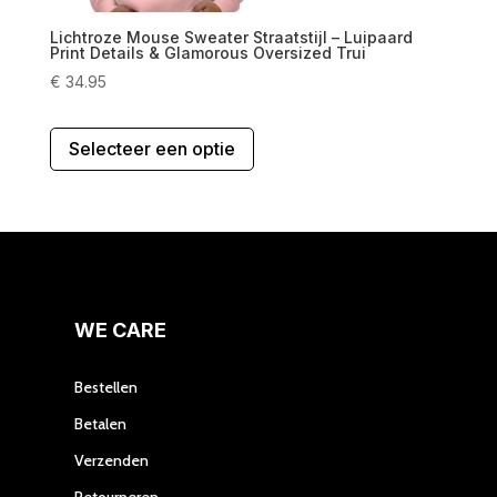
Lichtroze Mouse Sweater Straatstijl – Luipaard
Print Details & Glamorous Oversized Trui
€
34.95
Dit
Selecteer een optie
product
heeft
meerdere
variaties.
Deze
optie
kan
gekozen
WE CARE
worden
op
Bestellen
de
Betalen
productpagina
Verzenden
Retourneren