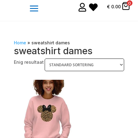
0


€
0.00
Home
»
sweatshirt dames
sweatshirt dames
Enig resultaat