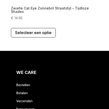
Zwarte Cat Eye Zonnebril Straatstijl – Tijdloze
Shades
€
14.95
Dit
Selecteer een optie
product
heeft
meerdere
variaties.
Deze
optie
kan
gekozen
WE CARE
worden
op
Bestellen
de
Betalen
productpagina
Verzenden
Retourneren