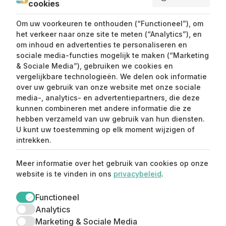
cookies
SEND ME LOVE LETTERS
Om uw voorkeuren te onthouden (“Functioneel”), om
het verkeer naar onze site te meten (“Analytics”), en
om inhoud en advertenties te personaliseren en
sociale media-functies mogelijk te maken (“Marketing
& Sociale Media”), gebruiken we cookies en
vergelijkbare technologieën. We delen ook informatie
over uw gebruik van onze website met onze sociale
media-, analytics- en advertentiepartners, die deze
kunnen combineren met andere informatie die ze
Claim mijn 15%
hebben verzameld van uw gebruik van hun diensten.
korting ⚡️
U kunt uw toestemming op elk moment wijzigen of
intrekken.
Meld je aan en ontvang 15% korting op je
Meer informatie over het gebruik van cookies op onze
eerste aankoop.
website is te vinden in ons
privacybeleid
.
Functioneel
Analytics
Marketing & Sociale Media