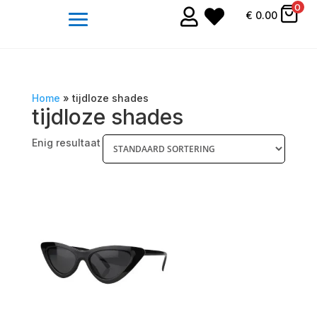
0


€
0.00
Home
»
tijdloze shades
tijdloze shades
Enig resultaat