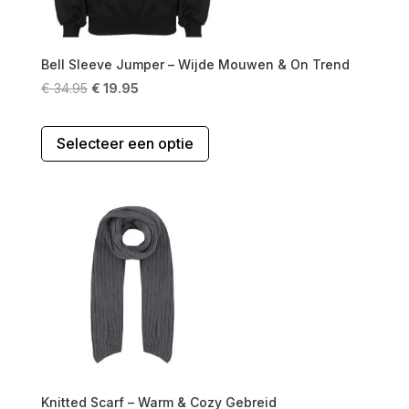
Bell Sleeve Jumper – Wijde Mouwen & On Trend
Oorspronkelijke
Huidige
€
34.95
€
19.95
prijs
prijs
Dit
was:
is:
Selecteer een optie
product
€ 34.95.
€ 19.95.
heeft
meerdere
variaties.
Deze
optie
kan
gekozen
worden
op
de
productpagina
Knitted Scarf – Warm & Cozy Gebreid