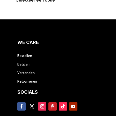
Selecteer een optie
heeft
meerdere
variaties.
Deze
optie
kan
gekozen
WE CARE
worden
op
Bestellen
de
Betalen
productpagina
Verzenden
Retourneren
SOCIALS