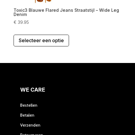
Toxic3 Blauwe Flared Jeans Straatstijl – Wide Leg
Denim
€
39.95
Dit
Selecteer een optie
product
heeft
meerdere
variaties.
Deze
optie
kan
gekozen
WE CARE
worden
op
Bestellen
de
Betalen
productpagina
Verzenden
Retourneren