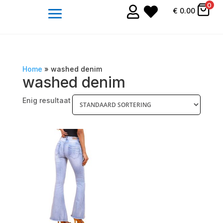
0


€
0.00
Home
»
washed denim
washed denim
Enig resultaat