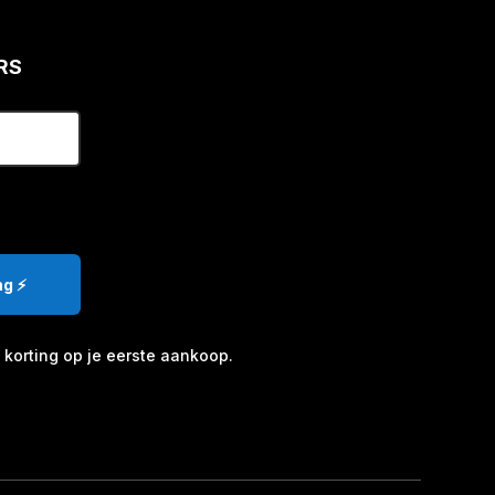
RS
g ⚡️
korting op je eerste aankoop.