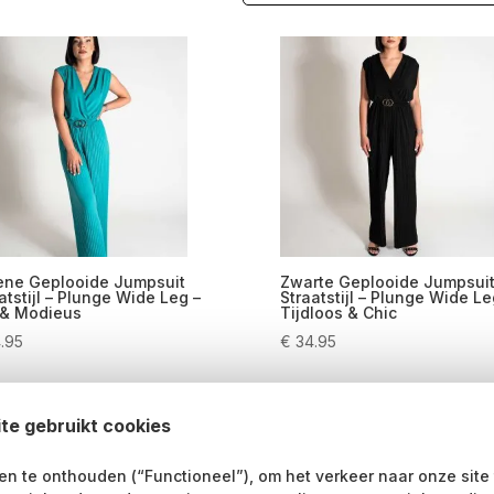
ene Geplooide Jumpsuit
Zwarte Geplooide Jumpsui
atstijl – Plunge Wide Leg –
Straatstijl – Plunge Wide Le
 & Modieus
Tijdloos & Chic
.95
€
34.95
Dit
D
electeer een optie
Selecteer een optie
product
p
te gebruikt cookies
heeft
h
meerdere
m
n te onthouden (“Functioneel”), om het verkeer naar onze site
variaties.
v