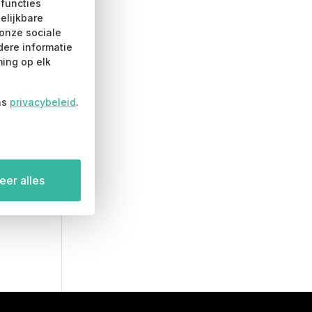
-functies
eze
elijkbare
ptie
onze sociale
an
dere informatie
ekozen
ing op elk
orden
p
ns
privacybeleid
.
e
roductpagina
er alles