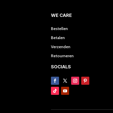
kan
gekozen
worden
WE CARE
op
de
Bestellen
productpagina
Betalen
Verzenden
Retourneren
SOCIALS