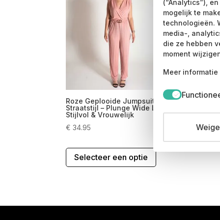
(“Analytics”), e
Deze
mogelijk te mak
optie
technologieën. 
kan
media-, analyti
gekozen
die ze hebben v
worden
moment wijzigen
op
Meer informatie 
de
productpagina
Functione
Roze Geplooide Jumpsuit
Straatstijl – Plunge Wide Leg –
Stijlvol & Vrouwelijk
Weiger
€
34.95
Dit
Selecteer een optie
product
heeft
meerdere
variaties.
Deze
optie