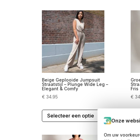
Beige Geplooide Jumpsuit
Gro
Straatstijl – Plunge Wide Leg –
Stra
Elegant & Comfy
Fris
€
34.95
€
34
Dit
Selecteer een optie
S
product
Onze websi
heeft
meerdere
Om uw voorkeure
variaties.