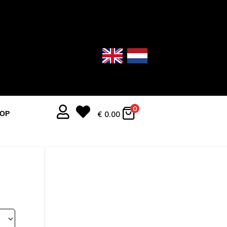


0
OOP
€
0.00