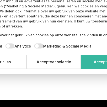
n om inhoud en advertenties te personaliseren en sociale media
Deze
D
en (“Marketing & Sociale Media”), gebruiken we cookies en verg
optie
o
We delen ook informatie over uw gebruik van onze website met 
kan
k
cs- en advertentiepartners, die deze kunnen combineren met an
gekozen
g
erzameld van uw gebruik van hun diensten. U kunt uw toestemm
worden
w
 of intrekken.
op
o
over het gebruik van cookies op onze website is te vinden in o
de
d
productpagina
p
el
Analytics
Marketing & Sociale Media
 alles
Accepteer selectie
Accepte