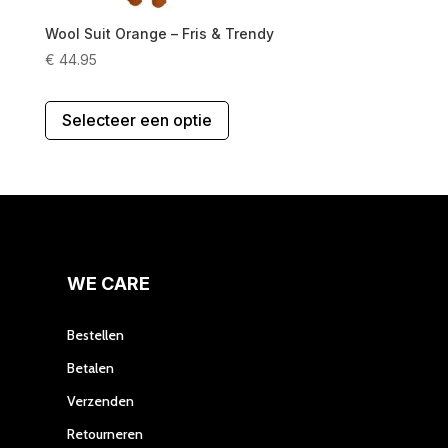
Wool Suit Orange – Fris & Trendy
€
44.95
Dit
Selecteer een optie
product
heeft
meerdere
variaties.
Deze
optie
kan
gekozen
WE CARE
worden
op
Bestellen
de
Betalen
productpagina
Verzenden
Retourneren