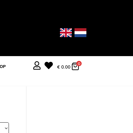


0
OOP
€
0.00