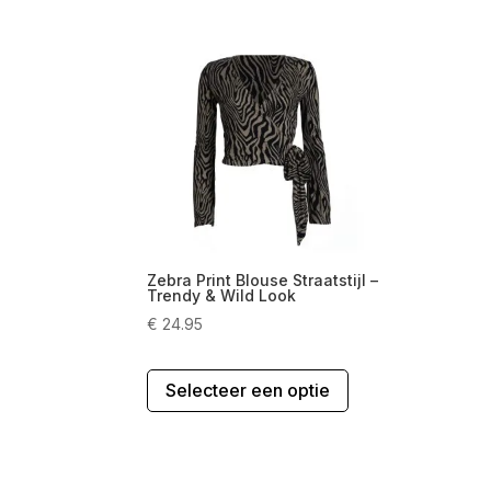
Zebra Print Blouse Straatstijl –
Trendy & Wild Look
€
24.95
Dit
Selecteer een optie
product
heeft
meerdere
variaties.
Deze