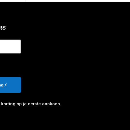
RS
g ⚡️
korting op je eerste aankoop.