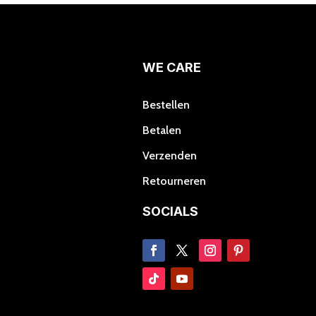
optie
kan
gekozen
worden
WE CARE
op
de
Bestellen
productpagina
Betalen
Verzenden
Retourneren
SOCIALS