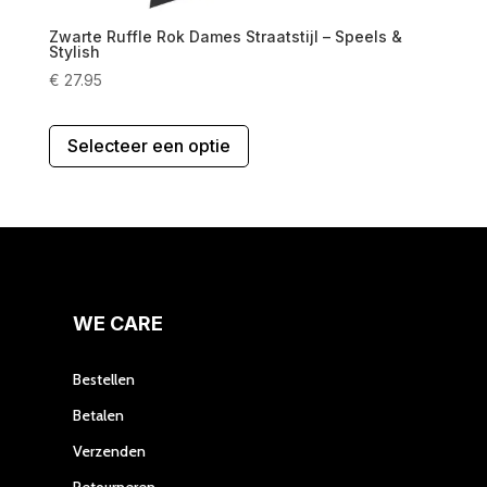
Zwarte Ruffle Rok Dames Straatstijl – Speels &
Stylish
€
27.95
Dit
Selecteer een optie
product
heeft
meerdere
variaties.
Deze
optie
kan
gekozen
WE CARE
worden
op
Bestellen
de
Betalen
productpagina
Verzenden
Retourneren