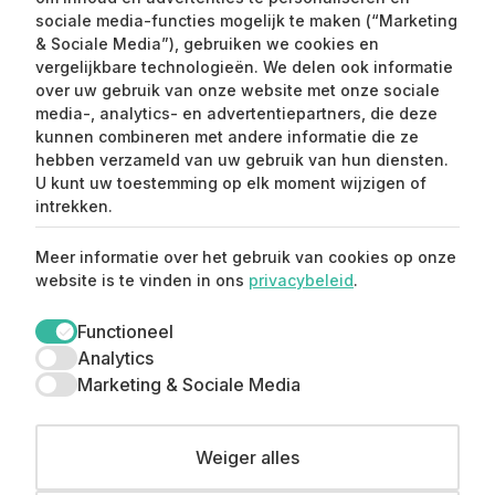
sociale media-functies mogelijk te maken (“Marketing
& Sociale Media”), gebruiken we cookies en
vergelijkbare technologieën. We delen ook informatie
over uw gebruik van onze website met onze sociale
media-, analytics- en advertentiepartners, die deze
kunnen combineren met andere informatie die ze
Claim mijn 15%
hebben verzameld van uw gebruik van hun diensten.
korting ⚡️
U kunt uw toestemming op elk moment wijzigen of
intrekken.
Meld je aan en ontvang 15% korting op je
Meer informatie over het gebruik van cookies op onze
eerste aankoop.
website is te vinden in ons
privacybeleid
.
Functioneel
Analytics
Marketing & Sociale Media
© Copyright 2026 Straatstijl. All Rights Reserved.
Weiger alles