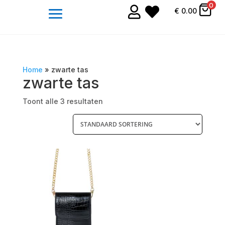
0


€
0.00
Home
»
zwarte tas
zwarte tas
Toont alle 3 resultaten