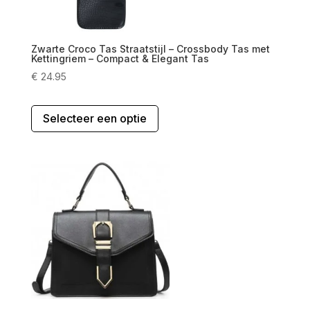
Zwarte Croco Tas Straatstijl – Crossbody Tas met
Kettingriem – Compact & Elegant Tas
€
24.95
Dit
Selecteer een optie
product
heeft
meerdere
variaties.
Deze
optie
kan
gekozen
worden
op
de
productpagina