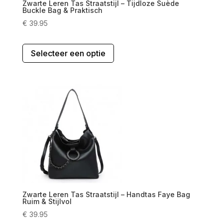
Zwarte Leren Tas Straatstijl – Tijdloze Suède
Buckle Bag & Praktisch
€
39.95
Dit
Selecteer een optie
product
heeft
meerdere
variaties.
Deze
optie
kan
gekozen
worden
op
de
productpagina
Zwarte Leren Tas Straatstijl – Handtas Faye Bag
Ruim & Stijlvol
€
39.95