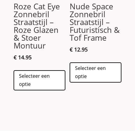
Roze Cat Eye
Nude Space
produc
Zonnebril
Zonnebril
Straatstijl –
Straatstijl –
Roze Glazen
Futuristisch &
& Stoer
Tof Frame
Montuur
€
12.95
€
14.95
Dit
Selecteer een
Dit
produc
Selecteer een
optie
product
heeft
optie
heeft
meerd
meerdere
variati
variaties.
Deze
Deze
optie
optie
kan
kan
gekoz
gekozen
worde