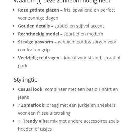
Waarom jij deze zonnebril nodig hebt
Roze getinte glazen
– fris, opvallend en perfect
voor zonnige dagen
Gouden details
– subtiel en stijlvol accent
Rechthoekig model
– sportief en modern
Stevige pasvorm
– gebogen oortips zorgen voor
comfort en grip
Veelzijdig te dragen
– ideaal voor strand, straat of
park
Stylingtip
Casual look
: combineer met een basic T-shirt en
jeans
?️
Zomerlook
: draag met een jurkje en sneakers
voor een frisse uitstraling
✨
Trendy vibe
: mix met andere accessoires zoals
hoeden of tasjes