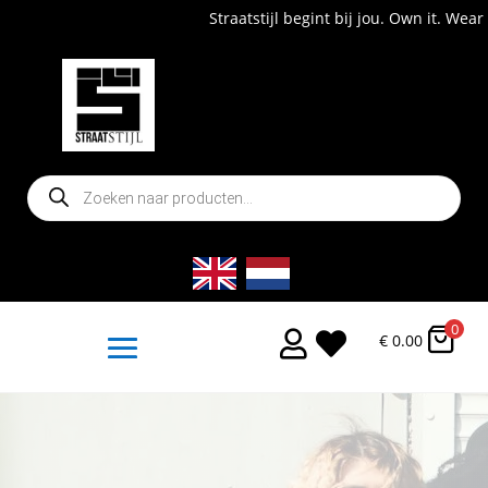
Straatstijl begint bij jou. Own it. Wear it. Shop now!
Producten
zoeken
0


€
0.00