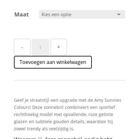
Maat
Gekleurde
-
+
Zonnebril
Straatstijl
Toevoegen aan winkelwagen
–
Trendy
Amy
Sunnies
aantal
Geef je straatstijl een upgrade met de Amy Sunnies
Colours! Deze zonnebril combineert een sportief
rechthoekig model met opvallende, roze getinte
glazen en subtiele gouden details, waardoor hij
zowel trendy als veelzijdig is.