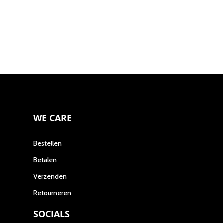
worden
op
op
de
de
produc
productpagina
WE CARE
Bestellen
Betalen
Verzenden
Retourneren
SOCIALS