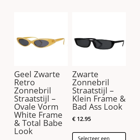
meerdere
meerd
variaties.
variati
Deze
Deze
optie
optie
kan
kan
gekozen
gekoz
worden
worde
op
op
de
de
Geel Zwarte
Zwarte
productpagina
produc
Retro
Zonnebril
Zonnebril
Straatstijl –
Straatstijl –
Klein Frame &
Ovale Vorm
Bad Ass Look
White Frame
€
12.95
& Total Babe
Look
Dit
Selecteer een
produc