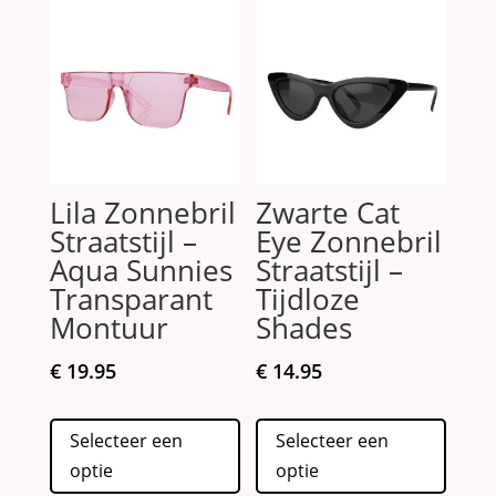
Lila Zonnebril
Zwarte Cat
Straatstijl –
Eye Zonnebril
Aqua Sunnies
Straatstijl –
Transparant
Tijdloze
Montuur
Shades
€
19.95
€
14.95
Dit
Dit
Selecteer een
Selecteer een
product
produc
optie
optie
heeft
heeft