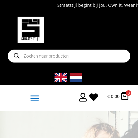
Straatstijl begint bij jou. Own it. Wear it. Shop now!
Producten
zoeken
0


€
0.00