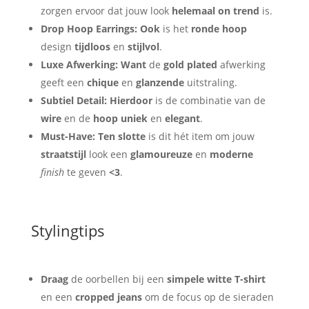
zorgen ervoor dat jouw look
helemaal on trend
is.
Drop Hoop Earrings:
Ook
is het
ronde hoop
design
tijdloos
en
stijlvol
.
Luxe Afwerking:
Want
de
gold plated
afwerking
geeft een
chique
en
glanzende
uitstraling.
Subtiel Detail:
Hierdoor
is de combinatie van de
wire
en de
hoop
uniek
en
elegant
.
Must-Have:
Ten slotte
is dit hét item om jouw
straatstijl
look een
glamoureuze
en
moderne
finish
te geven
<3
.
Stylingtips
Draag
de oorbellen bij een
simpele witte T-shirt
en een
cropped jeans
om de focus op de sieraden