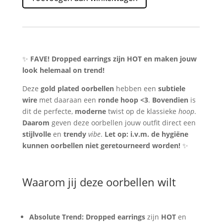
Gold
Plated
Straatstijl
–
Drop
Hoop
✨
FAVE! Dropped earrings zijn HOT en maken jouw
&
look helemaal on trend!
On
Deze
gold plated oorbellen
hebben een
subtiele
Trend
wire
met daaraan een
ronde hoop <3
.
Bovendien
is
aantal
dit de perfecte,
moderne
twist op de klassieke
hoop
.
Daarom
geven deze oorbellen jouw outfit direct een
stijlvolle
en
trendy
vibe
.
Let op: i.v.m. de hygiëne
kunnen oorbellen niet geretourneerd worden!
✨
Waarom jij deze oorbellen wilt
Absolute Trend:
Dropped earrings
zijn
HOT
en