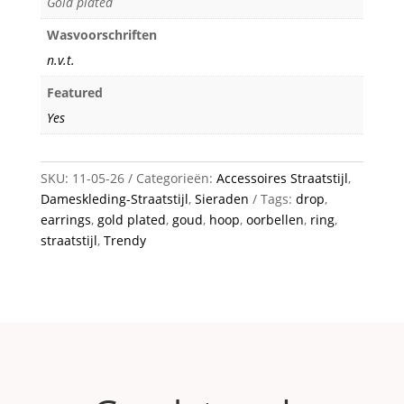
Gold plated
Wasvoorschriften
n.v.t.
Featured
Yes
SKU:
11-05-26
Categorieën:
Accessoires Straatstijl
,
Dameskleding-Straatstijl
,
Sieraden
Tags:
drop
,
earrings
,
gold plated
,
goud
,
hoop
,
oorbellen
,
ring
,
straatstijl
,
Trendy