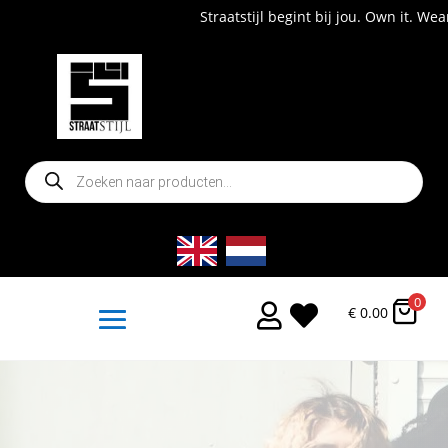
Straatstijl begint bij jou. Own it. Wear it.
Producten
zoeken
0


€
0.00