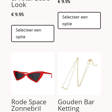
€
9.95
Look
Dit
€
9.95
Selecteer een
produc
optie
Dit
heeft
Selecteer een
product
meerd
optie
heeft
variati
meerdere
Deze
variaties.
optie
Deze
kan
optie
gekoz
kan
worde
gekozen
op
worden
de
op
produc
de
Rode Space
Gouden Bar
productpagina
Zonnebril
Ketting