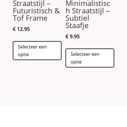
Straatstijl –
Minimalistisc
Futuristisch &
h Straatstijl –
Tof Frame
Subtiel
Staafje
€
12.95
€
9.95
Dit
Selecteer een
product
Dit
Selecteer een
optie
heeft
produc
optie
meerdere
heeft
variaties.
meerd
Deze
variati
optie
Deze
kan
optie
gekozen
kan
worden
gekoz
op
worde
de
op