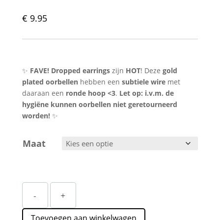
€
9.95
✨
FAVE! Dropped earrings
zijn
HOT
! Deze
gold
plated oorbellen
hebben een
subtiele wire
met
daaraan een
ronde hoop <3
.
Let op: i.v.m. de
hygiëne kunnen oorbellen niet geretourneerd
worden!
✨
Maat
Gouden
-
+
Oorbellen
Hoops
Toevoegen aan winkelwagen