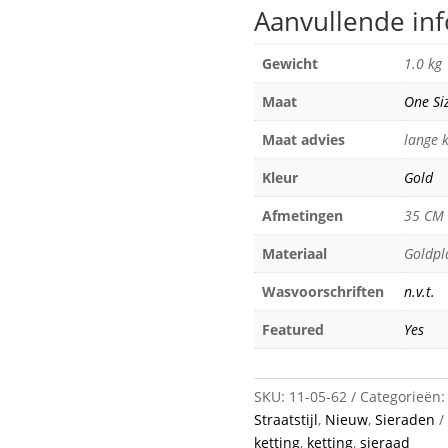
Aanvullende in
Gewicht
1.0 kg
Maat
One Si
Maat advies
lange k
Kleur
Gold
Afmetingen
35 CM
Materiaal
Goldpl
Wasvoorschriften
n.v.t.
Featured
Yes
SKU:
11-05-62
Categorieën
Straatstijl
,
Nieuw
,
Sieraden
ketting
,
ketting
,
sieraad