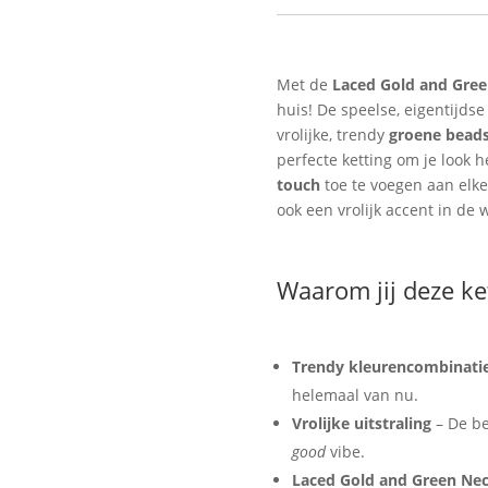
Groene
Kralen
Straatstijl
Speels
Met de
Laced Gold and Gree
Hartje
huis! De speelse, eigentijds
&
vrolijke, trendy
groene bead
Stylish
perfecte ketting om je look 
aantal
touch
toe te voegen aan elke 
ook een vrolijk accent in de w
Waarom jij deze ket
Trendy kleurencombinati
helemaal van nu.
Vrolijke uitstraling
– De be
good
vibe.
Laced Gold and Green Nec