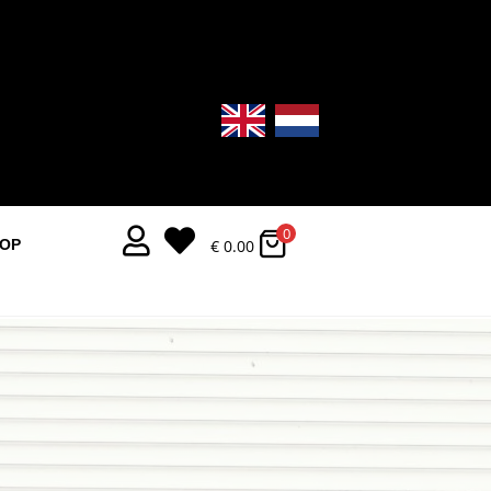
0


€
0.00
OOP