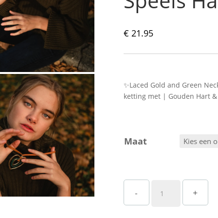
Speels Har
€
21.95
✨Laced Gold and Green Neckl
ketting met | Gouden Hart &
Maat
Gouden
-
+
Ketting
met