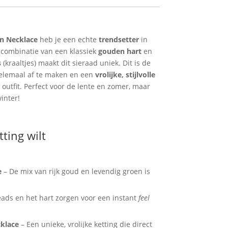
n Necklace
heb je een echte
trendsetter
in
e combinatie van een klassiek
gouden hart
en
s
(kraaltjes) maakt dit sieraad uniek. Dit is de
helemaal af te maken en een
vrolijke, stijlvolle
outfit. Perfect voor de lente en zomer, maar
inter!
ting wilt
e
– De mix van rijk goud en levendig groen is
ads en het hart zorgen voor een instant
feel
klace
– Een unieke, vrolijke ketting die direct