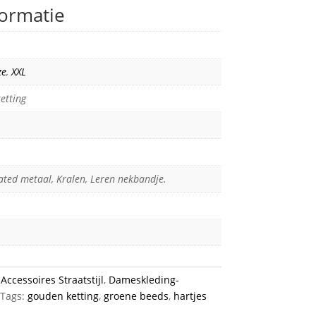
formatie
ze
,
XXL
etting
ated metaal, Kralen, Leren nekbandje.
:
Accessoires Straatstijl
,
Dameskleding-
Tags:
gouden ketting
,
groene beeds
,
hartjes