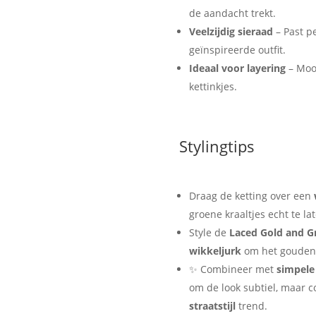
de aandacht trekt.
Veelzijdig sieraad
– Past pe
geïnspireerde outfit.
Ideaal voor layering
– Moo
kettinkjes.
Stylingtips
Draag de ketting over een
groene kraaltjes echt te la
Style de
Laced Gold and G
wikkeljurk
om het gouden h
✨ Combineer met
simpele
om de look subtiel, maar c
straatstijl
trend.