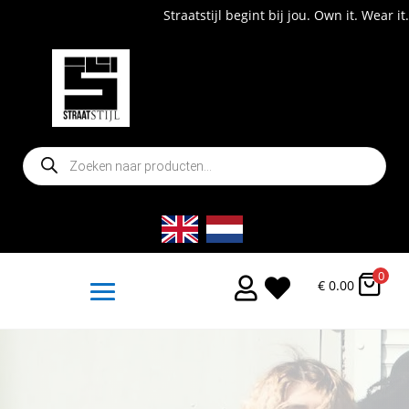
Straatstijl begint bij jou. Own it. Wear it. Shop now!
Producten
zoeken
0


€
0.00