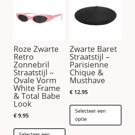
optie
kan
kan
gekoz
gekozen
worde
worden
op
op
de
de
produc
Roze Zwarte
Zwarte Baret
productpagina
Retro
Straatstijl –
Zonnebril
Parisienne
Straatstijl –
Chique &
Ovale Vorm
Musthave
White Frame
€
12.95
& Total Babe
Look
Dit
Selecteer een
produc
€
9.95
optie
heeft
Dit
meerd
Selecteer een
product
variati