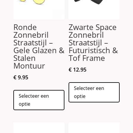
Ronde
Zwarte Space
Zonnebril
Zonnebril
Straatstijl –
Straatstijl –
Gele Glazen &
Futuristisch &
Stalen
Tof Frame
Montuur
€
12.95
€
9.95
Dit
Selecteer een
Dit
produc
Selecteer een
optie
product
heeft
optie
heeft
meerd
meerdere
variati
variaties.
Deze
Deze
optie