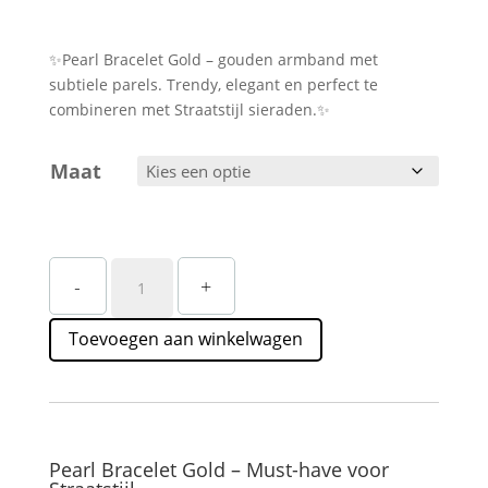
✨Pearl Bracelet Gold – gouden armband met
subtiele parels. Trendy, elegant en perfect te
combineren met Straatstijl sieraden.✨
Maat
Gouden
-
+
Parel
Armband
Toevoegen aan winkelwagen
Dames
Straatstijl
–
Elegant
&
Subtiel
Pearl Bracelet Gold – Must-have voor