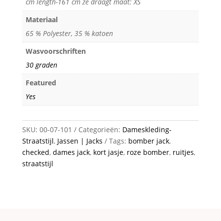
cm length-161 cm ze draagt maat: XS
Materiaal
65 % Polyester, 35 % katoen
Wasvoorschriften
30 graden
Featured
Yes
SKU:
00-07-101
Categorieën:
Dameskleding-
Straatstijl
,
Jassen | Jacks
Tags:
bomber jack
,
checked
,
dames jack
,
kort jasje
,
roze bomber
,
ruitjes
,
straatstijl