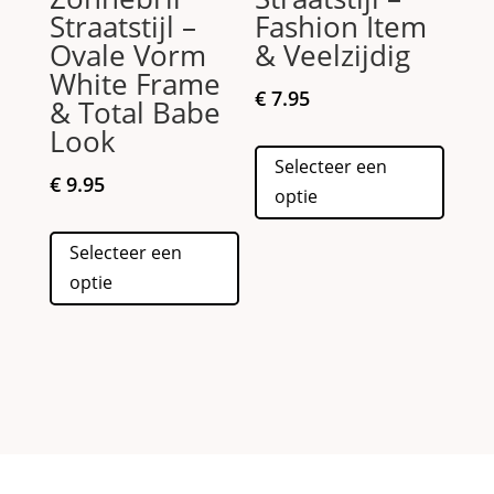
Straatstijl –
Fashion Item
Ovale Vorm
& Veelzijdig
White Frame
€
7.95
& Total Babe
Look
Dit
Selecteer een
produc
€
9.95
optie
heeft
Dit
meerd
Selecteer een
product
variati
optie
heeft
Deze
meerdere
optie
variaties.
kan
Deze
gekoz
optie
worde
kan
op
gekozen
de
worden
produc