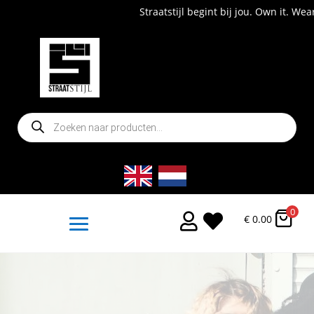
Straatstijl begint bij jou. Own it. Wear it. Shop now!
Producten
zoeken
0


€
0.00