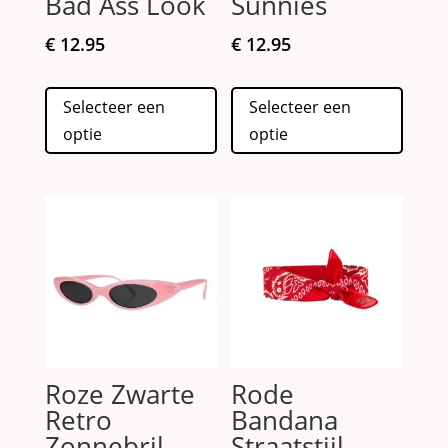
Bad Ass Look
Sunnies
€
12.95
€
12.95
Dit
Dit
Selecteer een
Selecteer een
product
produc
optie
optie
heeft
heeft
meerdere
meerd
variaties.
variati
Deze
Deze
optie
optie
kan
kan
gekozen
gekoz
worden
worde
op
op
de
de
Roze Zwarte
Rode
productpagina
produc
Retro
Bandana
Zonnebril
Straatstijl –