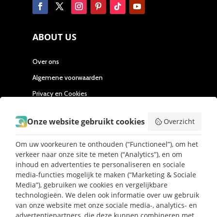
ABOUT US
Over ons
Algemene voorwaarden
Privacy en Cookies
Samenwerken
Onze website gebruikt cookies
Overzicht
Contact
Mijn partner
Om uw voorkeuren te onthouden (“Functioneel”), om het
verkeer naar onze site te meten (“Analytics”), en om
Handleiding Affiliate
inhoud en advertenties te personaliseren en sociale
media-functies mogelijk te maken (“Marketing & Sociale
Media”), gebruiken we cookies en vergelijkbare
SEND ME LOVE LETTERS
technologieën. We delen ook informatie over uw gebruik
van onze website met onze sociale media-, analytics- en
advertentiepartners, die deze kunnen combineren met