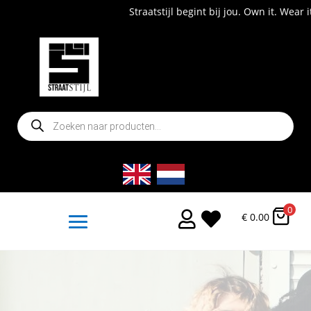
Straatstijl begint bij jou. Own it. Wear it. Shop now!
Producten
zoeken
0


€
0.00