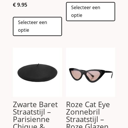
Dit
€
9.95
Selecteer een
produc
optie
Dit
heeft
Selecteer een
product
meerd
optie
heeft
variati
meerdere
Deze
variaties.
optie
Deze
kan
optie
gekoz
kan
worde
gekozen
op
worden
de
op
produc
de
Zwarte Baret
Roze Cat Eye
productpagina
Straatstijl –
Zonnebril
Parisienne
Straatstijl –
Chique &
Roze Glazen