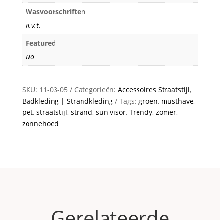
Wasvoorschriften
n.v.t.
Featured
No
SKU:
11-03-05
Categorieën:
Accessoires Straatstijl
,
Badkleding | Strandkleding
Tags:
groen
,
musthave
,
pet
,
straatstijl
,
strand
,
sun visor
,
Trendy
,
zomer
,
zonnehoed
Gerelateerde