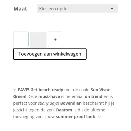
Maat
Groene
-
+
Zonneklep
Straatstijl
Toevoegen aan winkelwagen
–
Trendy
&
Summerproof
aantal
✨
FAVE!
Get beach ready
met de coole
Sun Visor
Green
! Deze
must-have
is helemaal
on trend
en is
perfect voor
sunny days
!
Bovendien
beschermt hij je
gezicht tegen de zon.
Daarom
is dit de ultieme
toevoeging voor jouw
summer proof look
. ✨