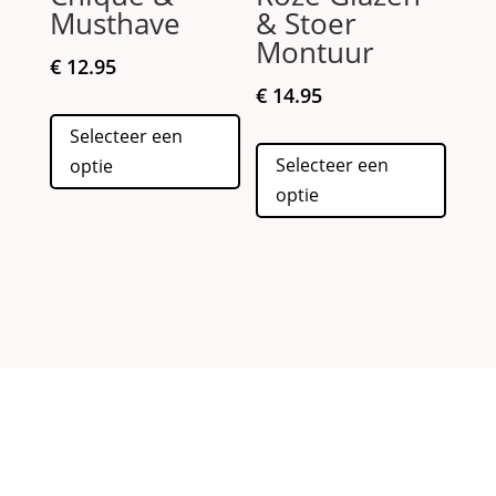
Musthave
& Stoer
Montuur
€
12.95
€
14.95
Dit
Selecteer een
product
Dit
Selecteer een
optie
heeft
produc
optie
meerdere
heeft
variaties.
meerd
Deze
variati
optie
Deze
kan
optie
gekozen
kan
worden
gekoz
op
worde
de
op
productpagina
de
produc