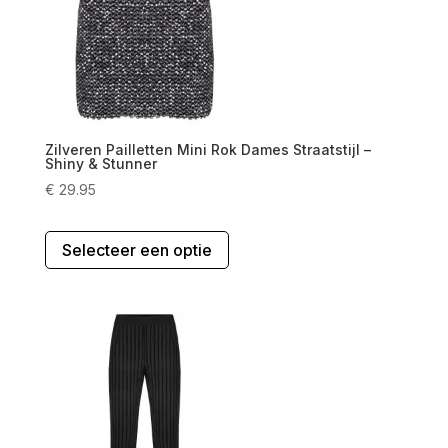
kan
gekozen
worden
op
de
productpagina
Zilveren Pailletten Mini Rok Dames Straatstijl –
Shiny & Stunner
€
29.95
Dit
Selecteer een optie
product
heeft
meerdere
variaties.
Deze
optie
kan
gekozen
worden