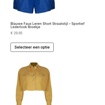
Blauwe Faux Leren Short Straatstijl – Sportief
Lederlook Broekje
€
29.95
Dit
Selecteer een optie
product
heeft
meerdere
variaties.
Deze
optie
kan
gekozen
worden
op
de