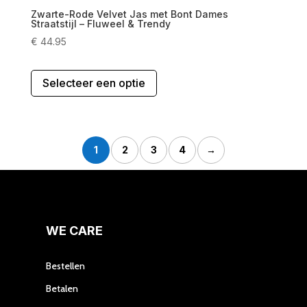
Zwarte-Rode Velvet Jas met Bont Dames
Straatstijl – Fluweel & Trendy
€
44.95
Dit
Selecteer een optie
product
heeft
meerdere
variaties.
Deze
1
2
3
4
→
optie
kan
gekozen
worden
op
WE CARE
de
productpagina
Bestellen
Betalen