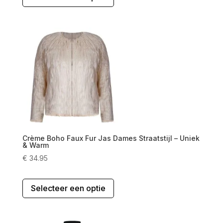
heeft
meerdere
variaties.
Deze
optie
kan
gekozen
worden
op
de
productpagina
Crème Boho Faux Fur Jas Dames Straatstijl – Uniek
& Warm
€
34.95
Dit
Selecteer een optie
product
heeft
meerdere
variaties.