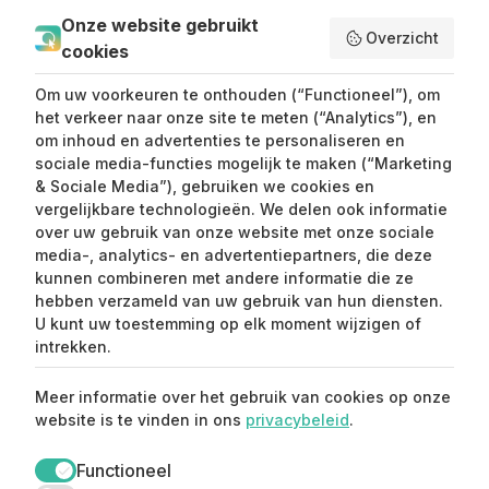
Handleiding Affiliate
Onze website gebruikt
Overzicht
cookies
SEND ME LOVE LETTERS
Om uw voorkeuren te onthouden (“Functioneel”), om
het verkeer naar onze site te meten (“Analytics”), en
om inhoud en advertenties te personaliseren en
sociale media-functies mogelijk te maken (“Marketing
& Sociale Media”), gebruiken we cookies en
vergelijkbare technologieën. We delen ook informatie
over uw gebruik van onze website met onze sociale
media-, analytics- en advertentiepartners, die deze
kunnen combineren met andere informatie die ze
Claim mijn 15%
hebben verzameld van uw gebruik van hun diensten.
korting ⚡️
U kunt uw toestemming op elk moment wijzigen of
intrekken.
Meld je aan en ontvang 15% korting op je
Meer informatie over het gebruik van cookies op onze
eerste aankoop.
website is te vinden in ons
privacybeleid
.
Functioneel