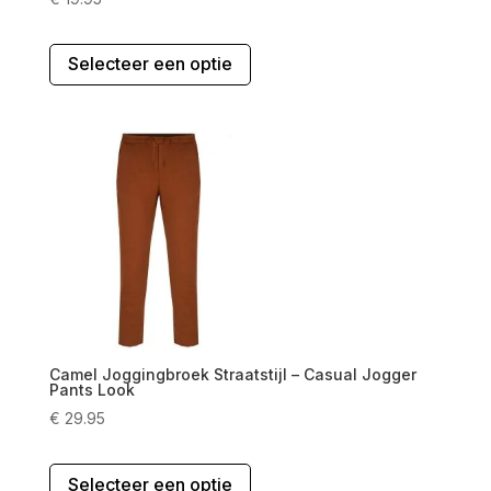
Dit
Selecteer een optie
product
heeft
meerdere
variaties.
Deze
optie
kan
gekozen
worden
op
de
productpagina
Camel Joggingbroek Straatstijl – Casual Jogger
Pants Look
€
29.95
Dit
Selecteer een optie
product