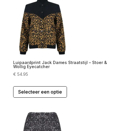
Deze
optie
kan
gekozen
worden
op
de
productpagina
Luipaardprint Jack Dames Straatstijl – Stoer &
Wollig Eyecatcher
€
54.95
Dit
Selecteer een optie
product
heeft
meerdere
variaties.
Deze
optie