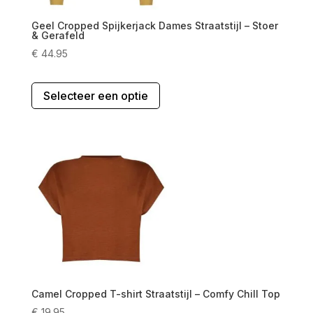
productpagina
Geel Cropped Spijkerjack Dames Straatstijl – Stoer
& Gerafeld
€
44.95
Dit
Selecteer een optie
product
heeft
meerdere
variaties.
Deze
optie
kan
gekozen
worden
op
de
productpagina
Camel Cropped T-shirt Straatstijl – Comfy Chill Top
€
19.95