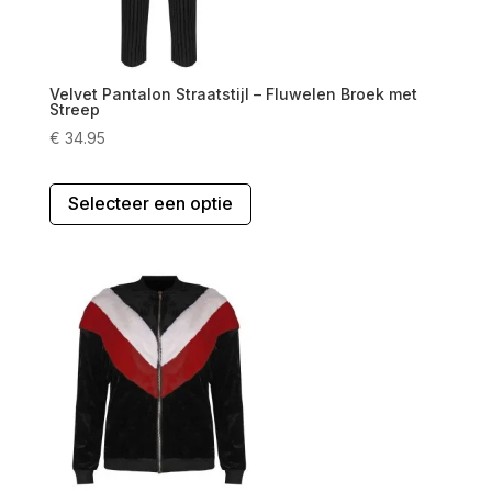
op
de
productpagina
Velvet Pantalon Straatstijl – Fluwelen Broek met
Streep
€
34.95
Dit
Selecteer een optie
product
heeft
meerdere
variaties.
Deze
optie
kan
gekozen
worden
op
de
productpagina