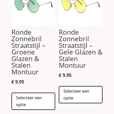
Ronde
Ronde
Zonnebril
Zonnebril
Straatstijl –
Straatstijl –
Groene
Gele Glazen &
Glazen &
Stalen
Stalen
Montuur
Montuur
€
9.95
€
9.95
Dit
Selecteer een
Dit
produc
Selecteer een
optie
product
heeft
optie
heeft
meerd
meerdere
variati