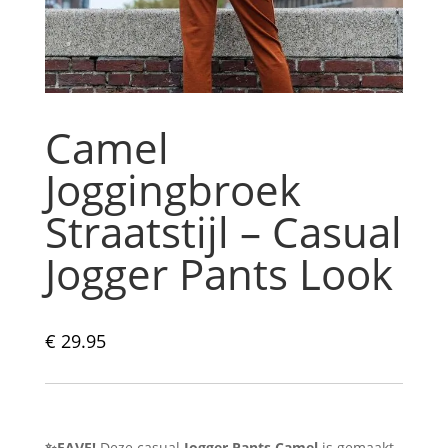
Camel
Joggingbroek
Straatstijl – Casual
Jogger Pants Look
€
29.95
✨FAVE!
Deze casual
Jogger Pants Camel
is gemaakt