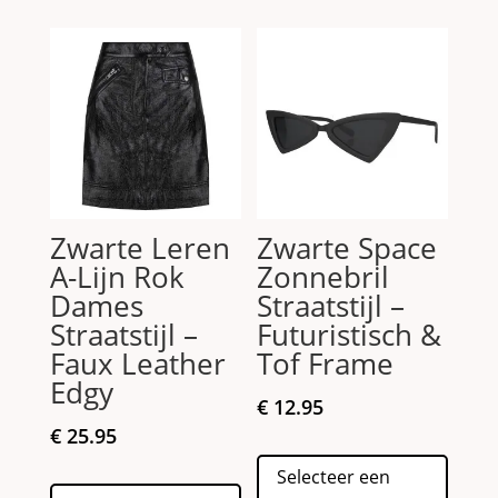
variaties.
Deze
Deze
optie
optie
kan
kan
gekoz
gekozen
worde
worden
op
op
de
de
produc
Zwarte Leren
Zwarte Space
productpagina
A-Lijn Rok
Zonnebril
Dames
Straatstijl –
Straatstijl –
Futuristisch &
Faux Leather
Tof Frame
Edgy
€
12.95
€
25.95
Dit
Selecteer een
Dit
produc