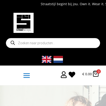
Straatstijl begint bij jou. Own it. Wear it. Shop now!
Producten
zoeken
0


€
0.00