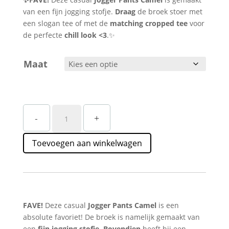
van een fijn jogging stofje.
Draag
de broek stoer met
een slogan tee of met de
matching cropped tee
voor
de perfecte
chill look <3
.✨
Maat
Camel
-
+
Joggingbroek
Straatstijl
Toevoegen aan winkelwagen
–
Casual
Jogger
Pants
Look
aantal
FAVE!
Deze casual
Jogger Pants Camel
is een
absolute favoriet! De broek is namelijk gemaakt van
een
fijn jogging stofje
.
Bovendien
heeft hij een