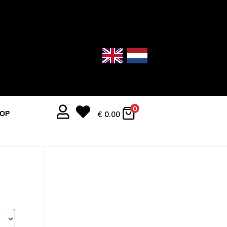


0
OOP
€
0.00