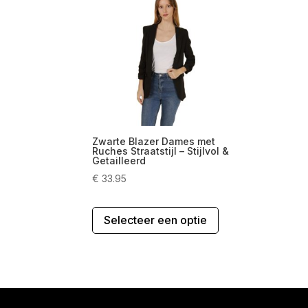
Deze
optie
kan
gekozen
worden
op
de
productpagina
Zwarte Blazer Dames met
Ruches Straatstijl – Stijlvol &
Getailleerd
€
33.95
Dit
Selecteer een optie
product
heeft
meerdere
variaties.
Deze
optie