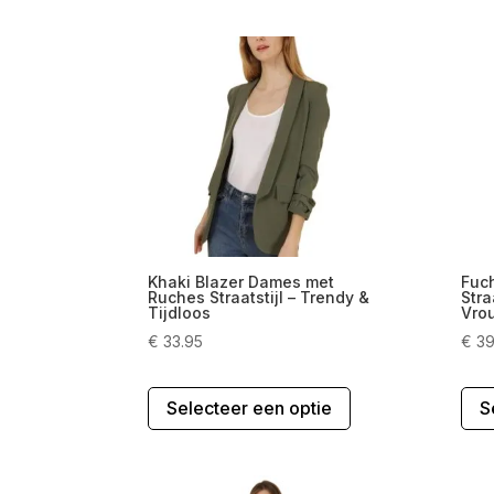
Khaki Blazer Dames met
Fuc
Ruches Straatstijl – Trendy &
Stra
Tijdloos
Vrou
€
33.95
€
39
Dit
Selecteer een optie
S
product
heeft
meerdere
variaties.