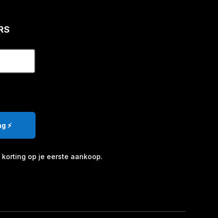
RS
g ⚡️
korting op je eerste aankoop.