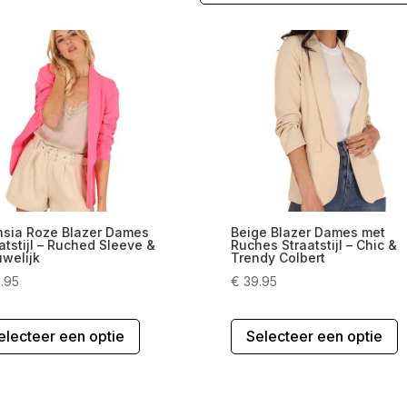
hsia Roze Blazer Dames
Beige Blazer Dames met
atstijl – Ruched Sleeve &
Ruches Straatstijl – Chic &
welijk
Trendy Colbert
.95
€
39.95
Dit
D
electeer een optie
Selecteer een optie
product
p
heeft
h
meerdere
m
variaties.
v