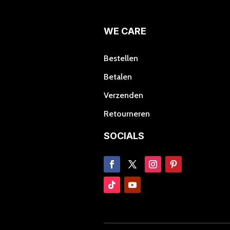
kan
gekozen
worden
WE CARE
op
de
Bestellen
productpagina
Betalen
Verzenden
Retourneren
SOCIALS