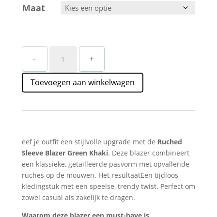
Maat
Khaki
-
+
Blazer
Dames
Toevoegen aan winkelwagen
met
Ruches
Straatstijl
–
Trendy
&
eef je outfit een stijlvolle upgrade met de
Ruched
Tijdloos
Sleeve Blazer Green Khaki
. Deze blazer combineert
aantal
een klassieke, getailleerde pasvorm met opvallende
ruches op de mouwen. Het resultaatEen tijdloos
kledingstuk met een speelse, trendy twist. Perfect om
zowel casual als zakelijk te dragen.
Waarom deze blazer een must-have is