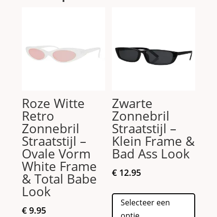
Roze Witte
Zwarte
Retro
Zonnebril
Zonnebril
Straatstijl –
Straatstijl –
Klein Frame &
Ovale Vorm
Bad Ass Look
White Frame
€
12.95
& Total Babe
Look
Dit
Selecteer een
produc
€
9.95
optie
heeft