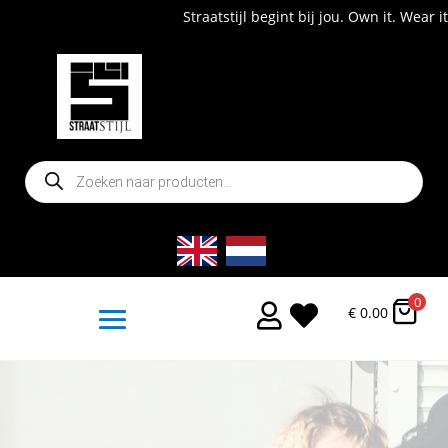
Straatstijl begint bij jou. Own it. Wear it. Shop now!
Producten
zoeken
0


€
0.00