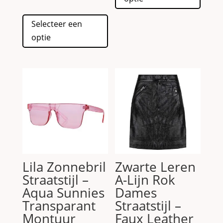
Dit
meerd
Selecteer een
product
variati
optie
heeft
Deze
meerdere
optie
variaties.
kan
Deze
gekoz
optie
worde
kan
op
gekozen
de
worden
produc
op
de
Lila Zonnebril
Zwarte Leren
productpagina
Straatstijl –
A-Lijn Rok
Aqua Sunnies
Dames
Transparant
Straatstijl –
Montuur
Faux Leather