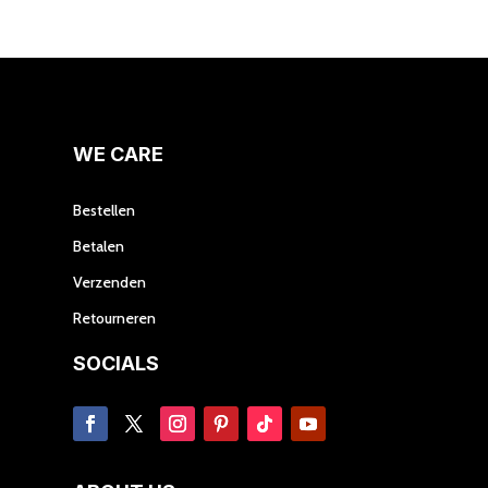
meerdere
variaties.
Deze
optie
kan
gekozen
WE CARE
worden
op
Bestellen
de
Betalen
productpagina
Verzenden
Retourneren
SOCIALS