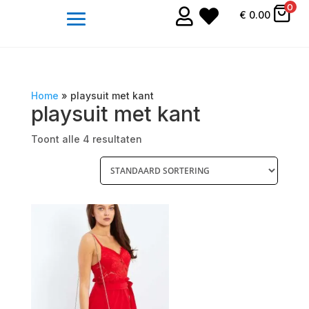
0


€
0.00
Home
»
playsuit met kant
playsuit met kant
Toont alle 4 resultaten