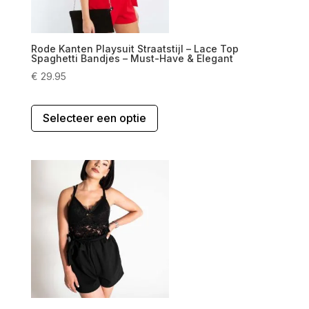
Rode Kanten Playsuit Straatstijl – Lace Top
Spaghetti Bandjes – Must-Have & Elegant
€
29.95
Dit
Selecteer een optie
product
heeft
meerdere
variaties.
Deze
optie
kan
gekozen
worden
op
de
productpagina