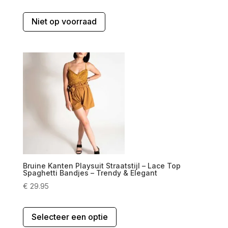
Dit
Niet op voorraad
product
heeft
meerdere
variaties.
Deze
optie
kan
gekozen
worden
op
de
productpagina
Bruine Kanten Playsuit Straatstijl – Lace Top
Spaghetti Bandjes – Trendy & Elegant
€
29.95
Dit
Selecteer een optie
product
heeft