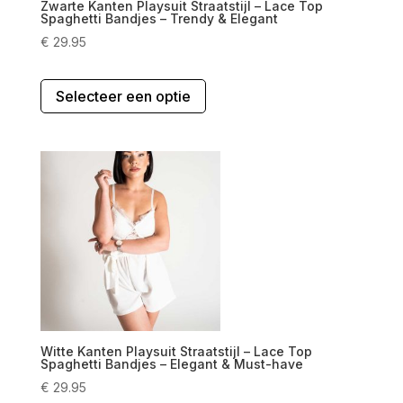
Zwarte Kanten Playsuit Straatstijl – Lace Top
Spaghetti Bandjes – Trendy & Elegant
€
29.95
Dit
Selecteer een optie
product
heeft
meerdere
variaties.
Deze
optie
kan
gekozen
worden
op
de
productpagina
Witte Kanten Playsuit Straatstijl – Lace Top
Spaghetti Bandjes – Elegant & Must-have
€
29.95