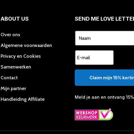
w
op
o
de
d
productpagina
ABOUT US
SEND ME LOVE LETTE
p
Over ons
Algemene voorwaarden
Privacy en Cookies
Samenwerken
Contact
Claim mijn 15% kortin
Mijn partner
Meld je aan en ontvang 15% 
Handleiding Affiliate