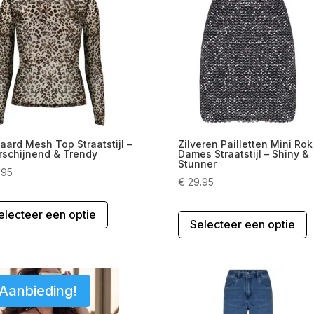
Deze
o
optie
k
kan
g
gekozen
w
worden
o
op
d
de
p
productpagina
aard Mesh Top Straatstijl –
Zilveren Pailletten Mini Rok
rschijnend & Trendy
Dames Straatstijl – Shiny &
Stunner
.95
€
29.95
Dit
D
electeer een optie
product
Selecteer een optie
p
heeft
h
meerdere
m
variaties.
v
Deze
D
Aanbieding!
optie
o
kan