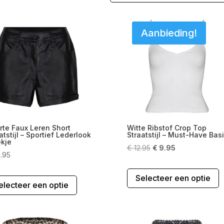
Aanbieding!
te Faux Leren Short
Witte Ribstof Crop Top
atstijl – Sportief Lederlook
Straatstijl – Must-Have Bas
ekje
Oorspronkelijke
Huidige
€
12.95
€
9.95
.95
prijs
prijs
D
was:
is:
Dit
Selecteer een optie
p
€ 12.95.
€ 9.95.
electeer een optie
product
h
heeft
m
meerdere
v
variaties.
D