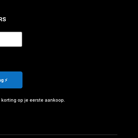
orden
p
e
RS
roductpagina
g ⚡️
korting op je eerste aankoop.