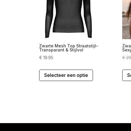
gekozen
worden
op
de
productpagina
Zwarte Mesh Top Straatstijl–
Zwar
Transparant & Stijlvol
Sex
€
19.95
€
29
Dit
Selecteer een optie
S
product
heeft
meerdere
variaties.
Deze
optie
kan
gekozen
worden