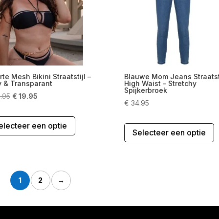
k
gekozen
g
worden
w
op
o
de
d
productpagina
p
te Mesh Bikini Straatstijl –
Blauwe Mom Jeans Straatsti
y & Transparant
High Waist – Stretchy
Spijkerbroek
Oorspronkelijke
Huidige
.95
€
19.95
€
34.95
prijs
prijs
Dit
was:
is:
D
electeer een optie
product
€ 29.95.
€ 19.95.
Selecteer een optie
p
heeft
h
meerdere
m
variaties.
v
Deze
D
1
2
→
optie
o
kan
k
gekozen
g
worden