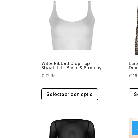
Deze
optie
kan
gekozen
worden
op
de
productpagina
Witte Ribbed Crop Top
Luip
Straatstijl – Basic & Stretchy
Doo
€
12.95
€
19
Dit
Selecteer een optie
S
product
heeft
meerdere
variaties.
Deze
optie
kan