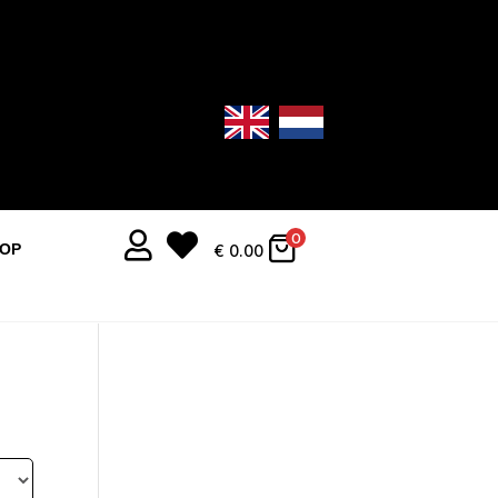


0
OOP
€
0.00