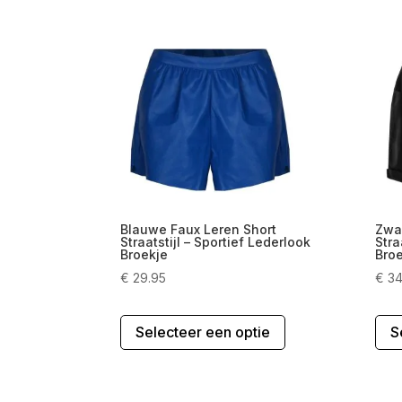
Blauwe Faux Leren Short
Zwar
Straatstijl – Sportief Lederlook
Stra
Broekje
Bro
€
29.95
€
34
Dit
Selecteer een optie
S
product
heeft
meerdere
variaties.