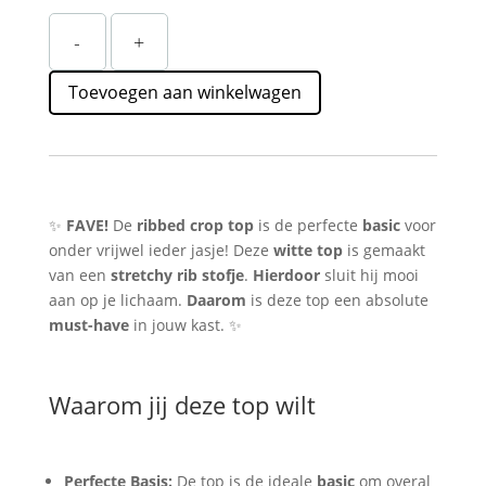
Witte
-
+
Ribbed
Crop
Toevoegen aan winkelwagen
Top
Straatstijl
–
Basic
&
Stretchy
✨
FAVE!
De
ribbed crop top
is de perfecte
basic
voor
aantal
onder vrijwel ieder jasje! Deze
witte top
is gemaakt
van een
stretchy rib stofje
.
Hierdoor
sluit hij mooi
aan op je lichaam.
Daarom
is deze top een absolute
must-have
in jouw kast. ✨
Waarom jij deze top wilt
Perfecte Basis:
De top is de ideale
basic
om overal