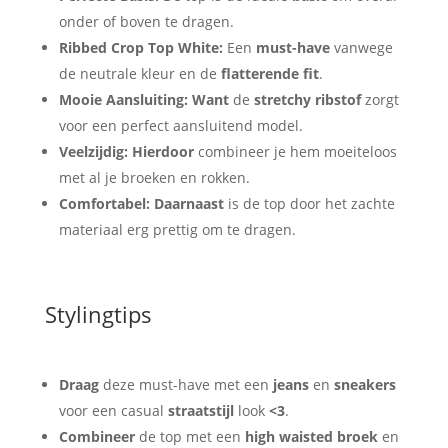
onder of boven te dragen.
Ribbed Crop Top White:
Een
must-have
vanwege
de neutrale kleur en de
flatterende fit
.
Mooie Aansluiting:
Want
de
stretchy ribstof
zorgt
voor een perfect aansluitend model.
Veelzijdig:
Hierdoor
combineer je hem moeiteloos
met al je broeken en rokken.
Comfortabel:
Daarnaast
is de top door het zachte
materiaal erg prettig om te dragen.
Stylingtips
Draag
deze must-have met een
jeans
en
sneakers
voor een casual
straatstijl
look
<3
.
Combineer
de top met een
high waisted broek
en