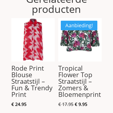
producten
Aanbieding!
Rode Print
Tropical
Blouse
Flower Top
Straatstijl –
Straatstijl –
Fun & Trendy
Zomers &
Print
Bloemenprint
Oorspronkelijke
Huidige
€
24.95
€
17.95
€
9.95
prijs
prijs