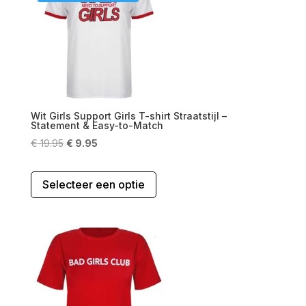
kan
gekozen
worden
op
de
productpagina
Wit Girls Support Girls T-shirt Straatstijl –
Statement & Easy-to-Match
Oorspronkelijke
Huidige
€
19.95
€
9.95
prijs
prijs
Dit
was:
is:
Selecteer een optie
product
€ 19.95.
€ 9.95.
heeft
meerdere
variaties.
Deze
optie
kan
gekozen