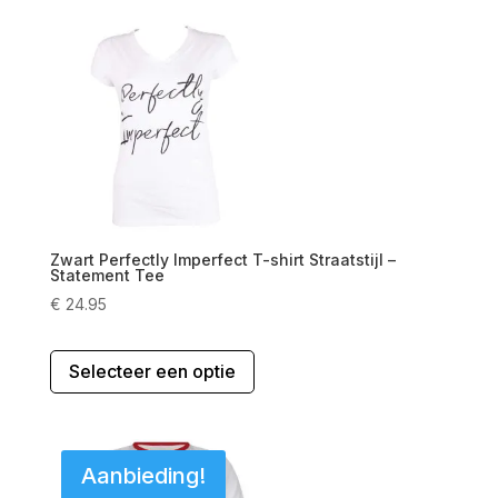
variaties.
Deze
optie
kan
gekozen
worden
op
de
productpagina
Zwart Perfectly Imperfect T-shirt Straatstijl –
Statement Tee
€
24.95
Dit
Selecteer een optie
product
heeft
meerdere
variaties.
Aanbieding!
Deze
optie