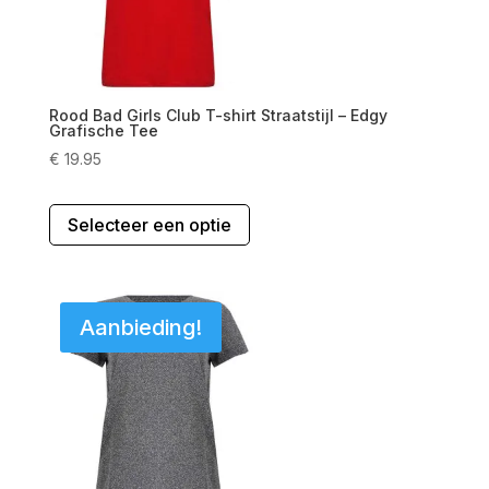
worden
op
de
productpagina
Rood Bad Girls Club T-shirt Straatstijl – Edgy
Grafische Tee
€
19.95
Dit
Selecteer een optie
product
heeft
meerdere
variaties.
Aanbieding!
Deze
optie
kan
gekozen
worden
op
de