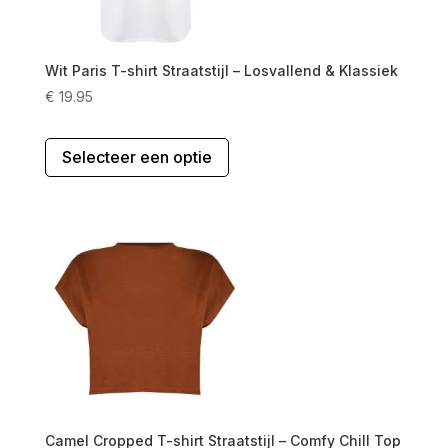
Wit Paris T-shirt Straatstijl – Losvallend & Klassiek
€
19.95
Dit
Selecteer een optie
product
heeft
meerdere
variaties.
Deze
optie
kan
gekozen
worden
op
de
productpagina
Camel Cropped T-shirt Straatstijl – Comfy Chill Top