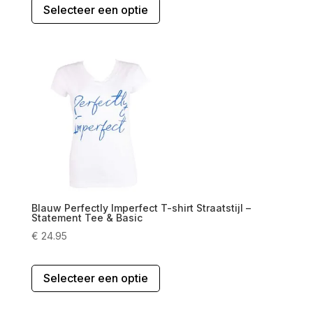
Selecteer een optie
product
heeft
meerdere
variaties.
Deze
optie
kan
gekozen
worden
op
de
productpagina
Blauw Perfectly Imperfect T-shirt Straatstijl –
Statement Tee & Basic
€
24.95
Dit
Selecteer een optie
product
heeft
meerdere