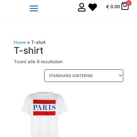
0


€
0.00
Home
»
T-shirt
T-shirt
Toont alle 9 resultaten