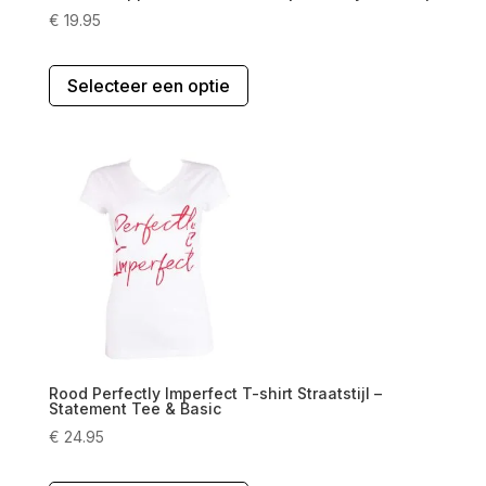
€
19.95
Dit
Selecteer een optie
product
heeft
meerdere
variaties.
Deze
optie
kan
gekozen
worden
op
de
productpagina
Rood Perfectly Imperfect T-shirt Straatstijl –
Statement Tee & Basic
€
24.95
Dit