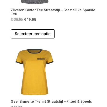
productpagina
Zilveren Glitter Tee Straatstijl – Feestelijke Sparkle
Top
Oorspronkelijke
Huidige
€
29.95
€
19.95
prijs
prijs
Dit
was:
is:
Selecteer een optie
product
€ 29.95.
€ 19.95.
heeft
meerdere
variaties.
Deze
optie
kan
gekozen
worden
op
de
productpagina
Geel Brunette T-shirt Straatstijl – Fitted & Speels