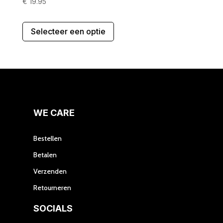
€
19.95
Dit
Selecteer een optie
product
heeft
meerdere
variaties.
Deze
optie
kan
gekozen
WE CARE
worden
op
Bestellen
de
Betalen
productpagina
Verzenden
Retourneren
SOCIALS