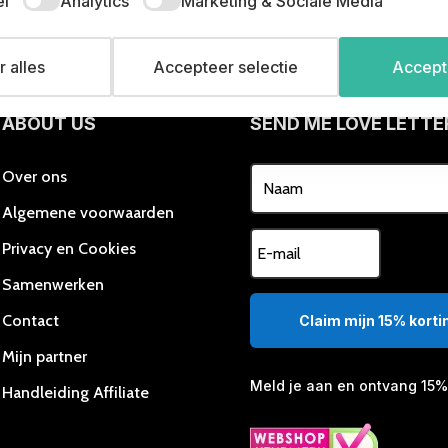
el
Analytics
Marketing & Sociale Media
variaties.
Deze
optie
 alles
Accepteer selectie
Accepte
kan
gekozen
worden
ABOUT US
SEND ME LOVE LETTE
op
de
Over ons
productpagina
Algemene voorwaarden
Privacy en Cookies
Samenwerken
Contact
Claim mijn 15% kortin
Mijn partner
Meld je aan en ontvang 15% 
Handleiding Affiliate