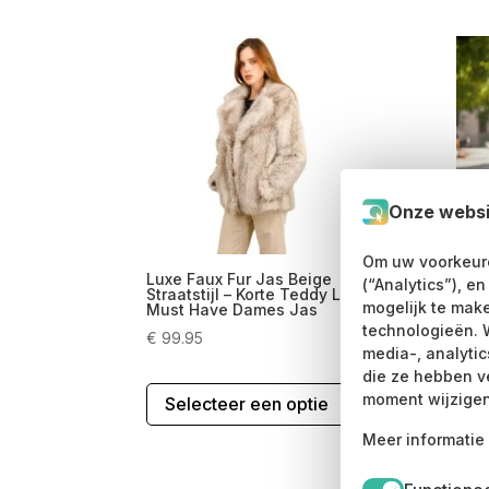
Onze websi
Om uw voorkeure
Luxe Faux Fur Jas Beige
Leo
(“Analytics”), e
Straatstijl – Korte Teddy Look –
Stra
mogelijk te mak
Must Have Dames Jas
Stre
Prin
technologieën. 
€
99.95
media-, analyti
€
89
die ze hebben v
Dit
moment wijzigen
Selecteer een optie
product
S
heeft
Meer informatie 
meerdere
variaties.