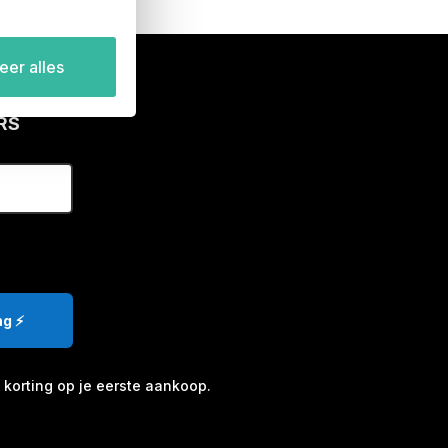
er alles
RS
g ⚡️
korting op je eerste aankoop.