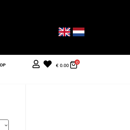


0
OOP
€
0.00