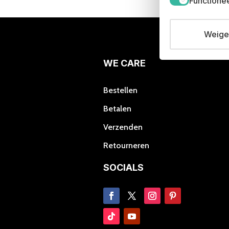
Functione
Deze
optie
kan
Weiger
gekozen
worden
WE CARE
op
de
productpagina
Bestellen
Betalen
Verzenden
Retourneren
SOCIALS