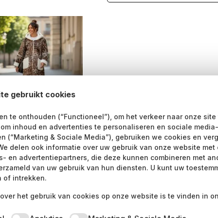
te gebruikt cookies
n te onthouden (“Functioneel”), om het verkeer naar onze site
pard Brown Faux Fur Jas
n om inhoud en advertenties te personaliseren en sociale media
atstijl – Met Capuchon –
en (“Marketing & Sociale Media”), gebruiken we cookies en verg
etproof & Comfy Luipaard
t Coat
We delen ook informatie over uw gebruik van onze website met 
cs- en advertentiepartners, die deze kunnen combineren met an
.95
erzameld van uw gebruik van hun diensten. U kunt uw toestemm
Dit
 of intrekken.
electeer een optie
product
over het gebruik van cookies op onze website is te vinden in o
heeft
meerdere