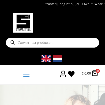
Straatstijl begint bij jou. Own it. Wear it. Shop now!
Producten
zoeken
0


€
0.00