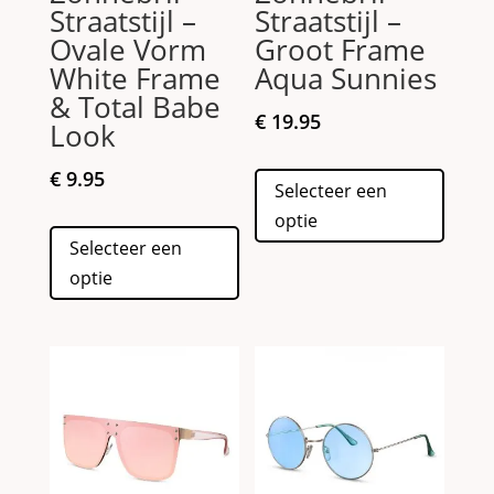
Straatstijl –
Straatstijl –
Ovale Vorm
Groot Frame
White Frame
Aqua Sunnies
& Total Babe
€
19.95
Look
Dit
€
9.95
Selecteer een
produc
optie
Dit
heeft
Selecteer een
product
meerd
optie
heeft
variati
meerdere
Deze
variaties.
optie
Deze
kan
optie
gekoz
kan
worde
gekozen
op
worden
de