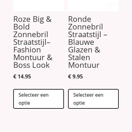
op
produc
de
Roze Big &
Ronde
productpagina
Bold
Zonnebril
Zonnebril
Straatstijl –
Straatstijl–
Blauwe
Fashion
Glazen &
Montuur &
Stalen
Boss Look
Montuur
€
14.95
€
9.95
Dit
Dit
Selecteer een
Selecteer een
product
produc
optie
optie
heeft
heeft
meerdere
meerd
variaties.
variati
Deze
Deze