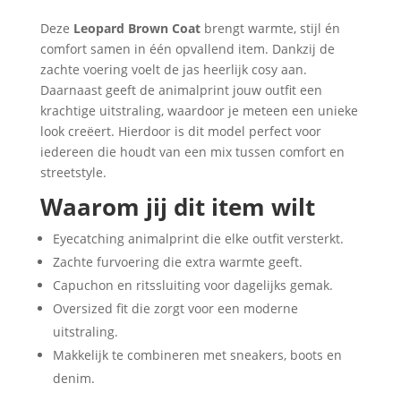
&
Deze
Leopard Brown Coat
brengt warmte, stijl én
Comfy
comfort samen in één opvallend item. Dankzij de
Luipaard
zachte voering voelt de jas heerlijk cosy aan.
Print
Daarnaast geeft de animalprint jouw outfit een
Coat
krachtige uitstraling, waardoor je meteen een unieke
aantal
look creëert. Hierdoor is dit model perfect voor
iedereen die houdt van een mix tussen comfort en
streetstyle.
Waarom jij dit item wilt
Eyecatching animalprint die elke outfit versterkt.
Zachte furvoering die extra warmte geeft.
Capuchon en ritssluiting voor dagelijks gemak.
Oversized fit die zorgt voor een moderne
uitstraling.
Makkelijk te combineren met sneakers, boots en
denim.