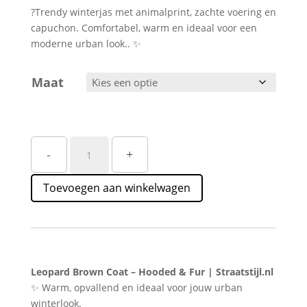
?Trendy winterjas met animalprint, zachte voering en
capuchon. Comfortabel, warm en ideaal voor een
moderne urban look.. ✨
Maat
Leopard
-
+
Brown
Faux
Toevoegen aan winkelwagen
Fur
Jas
Straatstijl
–
Met
Capuchon
Leopard Brown Coat – Hooded & Fur | Straatstijl.nl
–
✨ Warm, opvallend en ideaal voor jouw urban
Streetproof
winterlook.