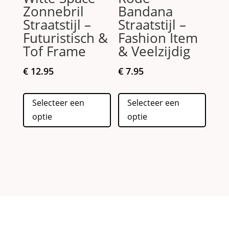
Zonnebril
Bandana
Straatstijl –
Straatstijl –
Futuristisch &
Fashion Item
Tof Frame
& Veelzijdig
€
12.95
€
7.95
Dit
Dit
Selecteer een
Selecteer een
product
produc
optie
optie
heeft
heeft
meerdere
meerd
variaties.
variati
Deze
Deze
optie
optie
kan
kan
gekozen
gekoz
worden
worde
op
op