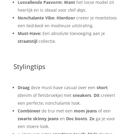
Losvallende Pasvorm:
Want
het losse model zit
heerlijk en is ideaal voor
chill days
.
Nonchalante Vibe:
Hierdoor
creëer je moeiteloos
een
laid-back
en modieuze uitstraling.
Must-Have:
Een absolute toevoeging aan je
straatstijl
collectie.
Stylingtips
Draag
deze must-have casual over een
short
(denim of fietsbroekje) met
sneakers
.
Dit
creëert
een perfecte, nonchalante look.
Combineer
de trui met een
mom jeans
of een
zwarte skinny jeans
en
Doc boots
.
Zo
ga je voor
een stoere look.