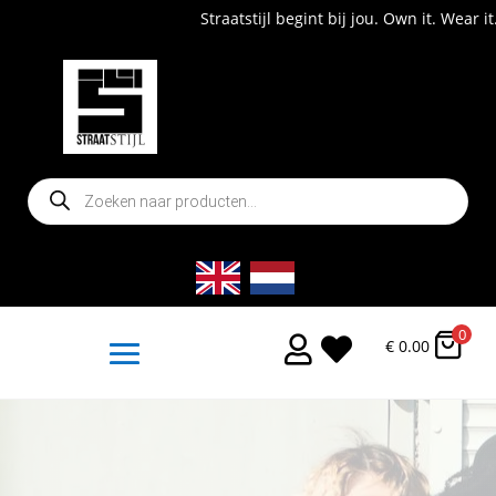
Straatstijl begint bij jou. Own it. Wear it. Shop now!
Producten
zoeken
0


€
0.00