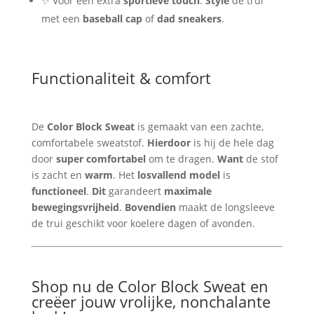
✨ Voor een extra
sportieve touch
:
Style
de trui
met een
baseball cap
of
dad sneakers
.
Functionaliteit & comfort
De
Color Block Sweat
is gemaakt van een zachte,
comfortabele sweatstof.
Hierdoor
is hij de hele dag
door
super comfortabel
om te dragen.
Want
de stof
is zacht en
warm
. Het
losvallend model
is
functioneel
.
Dit
garandeert
maximale
bewegingsvrijheid
.
Bovendien
maakt de longsleeve
de trui geschikt voor koelere dagen of avonden.
Shop nu de Color Block Sweat en
creëer jouw vrolijke, nonchalante