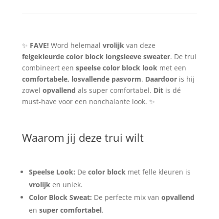
&
Comfortabel
aantal
✨
FAVE!
Word helemaal
vrolijk
van deze
felgekleurde color block longsleeve sweater
. De trui
combineert een
speelse color block look
met een
comfortabele, losvallende pasvorm
.
Daardoor
is hij
zowel
opvallend
als super comfortabel.
Dit
is dé
must-have voor een nonchalante look. ✨
Waarom jij deze trui wilt
Speelse Look:
De
color block
met felle kleuren is
vrolijk
en uniek.
Color Block Sweat:
De perfecte mix van
opvallend
en
super comfortabel
.