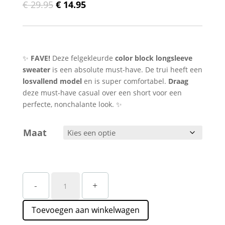
Oorspronkelijke
Huidige
€
29.95
€
14.95
prijs
prijs
was:
is:
€ 29.95.
€ 14.95.
✨
FAVE!
Deze felgekleurde
color block longsleeve
sweater
is een absolute must-have. De trui heeft een
losvallend model
en is super comfortabel.
Draag
deze must-have casual over een short voor een
perfecte, nonchalante look. ✨
Maat
Color
-
+
Block
Sweat
Toevoegen aan winkelwagen
–
Speels